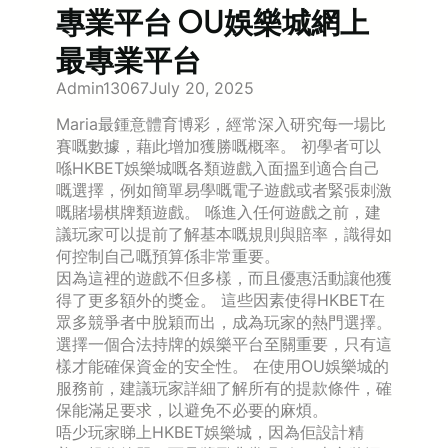
專業平台 OU娛樂城網上
最專業平台
Admin13067
July 20, 2025
Maria最鍾意體育博彩，經常深入研究每一場比
賽嘅數據，藉此增加獲勝嘅概率。 初學者可以
喺HKBET娛樂城嘅各類遊戲入面搵到適合自己
嘅選擇，例如簡單易學嘅電子遊戲或者緊張刺激
嘅賭場棋牌類遊戲。 喺進入任何遊戲之前，建
議玩家可以提前了解基本嘅規則與賠率，識得如
何控制自己嘅預算係非常重要。
因為這裡的遊戲不但多樣，而且優惠活動讓他獲
得了更多額外的獎金。 這些因素使得HKBET在
眾多競爭者中脫穎而出，成為玩家的熱門選擇。
選擇一個合法持牌的娛樂平台至關重要，只有這
樣才能確保資金的安全性。 在使用OU娛樂城的
服務前，建議玩家詳細了解所有的提款條件，確
保能滿足要求，以避免不必要的麻煩。
唔少玩家睇上HKBET娛樂城，因為佢設計精