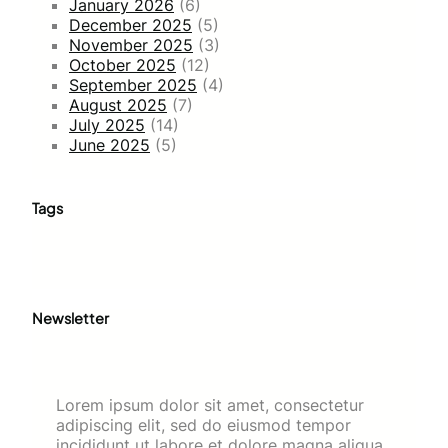
January 2026
(6)
December 2025
(5)
November 2025
(3)
October 2025
(12)
September 2025
(4)
August 2025
(7)
July 2025
(14)
June 2025
(5)
Tags
Newsletter
Lorem ipsum dolor sit amet, consectetur
adipiscing elit, sed do eiusmod tempor
incididunt ut labore et dolore magna aliqua.