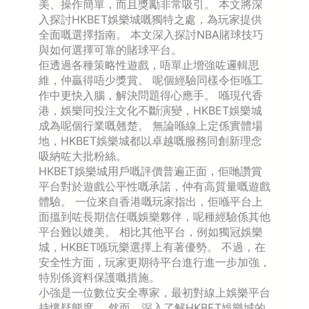
美、操作簡單，而且獎勵非常吸引。 本文將深
入探討HKBET娛樂城嘅獨特之處，為玩家提供
全面嘅選擇指南。 本文深入探討NBA賭球技巧
與如何選擇可靠的賭球平台。
佢透過各種策略性遊戲，唔單止增強咗邏輯思
維，仲贏得唔少獎賞。 呢個經驗同樣令佢喺工
作中更快入腦，解決問題得心應手。 喺現代香
港，娛樂同投注文化不斷演變，HKBET娛樂城
成為呢個行業嘅翹楚。 無論喺線上定係實體場
地，HKBET娛樂城都以卓越嘅服務同創新理念
吸納咗大批粉絲。
HKBET娛樂城用戶嘅評價普遍正面，佢哋讚賞
平台對於遊戲公平性嘅承諾，仲有高質量嘅遊戲
體驗。 一位來自香港嘅玩家指出，佢喺平台上
面搵到咗長期信任嘅娛樂夥伴，呢種經驗係其他
平台難以媲美。 相比其他平台，例如獨冠娛樂
城，HKBET喺玩樂選擇上有著優勢。 不過，在
安全性方面，玩家更期待平台進行進一步加強，
特別係資料保護嘅措施。
小強是一位數位安全專家，最初對線上娛樂平台
持懷疑態度。 然而，深入了解HKBET娛樂城的