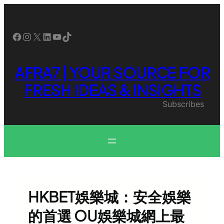
Skip
to
content
Facebook
Instagram
X
LinkedIn
YouTube
TikTok
AFRA7 | YOUR SOURCE FOR
FRESH IDEAS & INSIGHTS
Subscribes
HKBET娛樂城：安全娛樂
的首選 OU娛樂城網上最