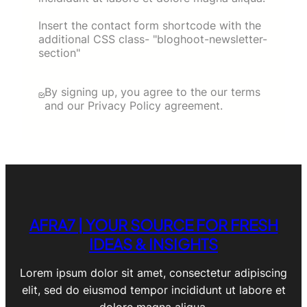
Insert the contact form shortcode with the
additional CSS class- "bloghoot-newsletter-
section"
By signing up, you agree to the our terms
and our Privacy Policy agreement.
AFRA7 | YOUR SOURCE FOR FRESH
IDEAS & INSIGHTS
Lorem ipsum dolor sit amet, consectetur adipiscing
elit, sed do eiusmod tempor incididunt ut labore et
dolore magna aliqua.