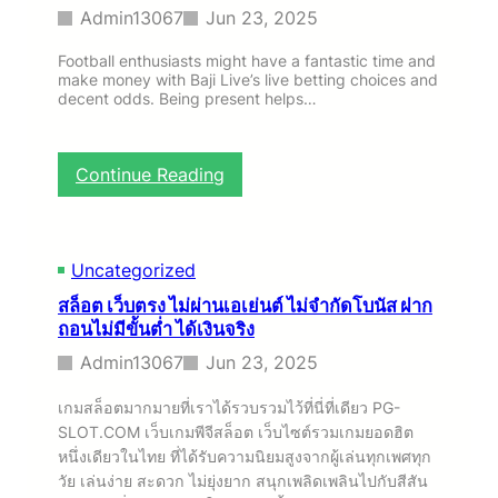
ดั
о
Admin13067
Jun 23, 2025
с
บ
с
แ
Football enthusiasts might have a fantastic time and
и
make money with Baji Live’s live betting choices and
ร
й
decent odds. Being present helps…
ก
с
к
ปี
и
2
:
Continue Reading
е
0
B
о
2
a
н
5
j
л
ฝ
i
Uncategorized
а
L
า
й
สล็อต เว็บตรง ไม่ผ่านเอเย่นต์ ไม่จำกัดโบนัส ฝาก
i
ก
н
ถอนไม่มีขั้นต่ำ ได้เงินจริง
v
к
ถ
e
а
Admin13067
Jun 23, 2025
อ
L
з
o
น
и
เกมสล็อตมากมายที่เราได้รวบรวมไว้ที่นี่ที่เดียว PG-
g
อั
н
SLOT.COM เว็บเกมพีจีสล็อต เว็บไซต์รวมเกมยอดฮิต
i
о
ต
หนึ่งเดียวในไทย ที่ได้รับความนิยมสูงจากผู้เล่นทุกเพศทุก
n
Р
วัย เล่นง่าย สะดวก ไม่ยุ่งยาก สนุกเพลิดเพลินไปกับสีสัน
โ
a
е