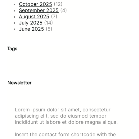
October 2025
(12)
September 2025
(4)
August 2025
(7)
July 2025
(14)
June 2025
(5)
Tags
Newsletter
Lorem ipsum dolor sit amet, consectetur
adipiscing elit, sed do eiusmod tempor
incididunt ut labore et dolore magna aliqua.
Insert the contact form shortcode with the