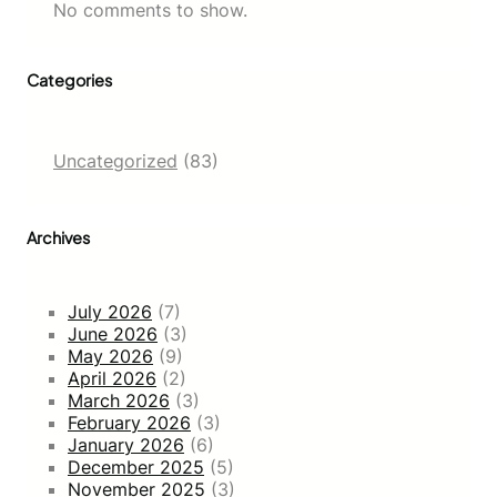
No comments to show.
Categories
Uncategorized
(83)
Archives
July 2026
(7)
June 2026
(3)
May 2026
(9)
April 2026
(2)
March 2026
(3)
February 2026
(3)
January 2026
(6)
December 2025
(5)
November 2025
(3)