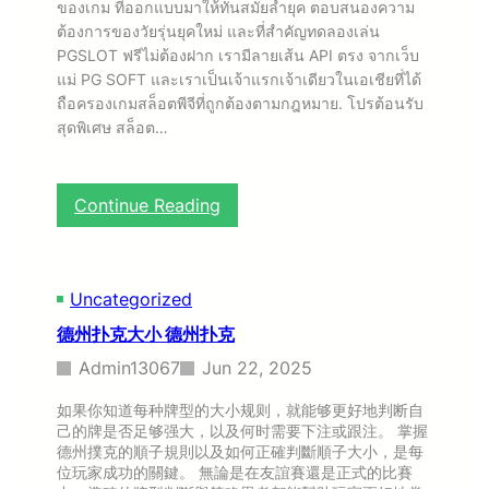
n
ของเกม ที่ออกแบบมาให้ทันสมัยล้ำยุค ตอบสนองความ
น
й
d
ต้องการของวัยรุ่นยุคใหม่ และที่สำคัญทดลองเล่น
มั
т
R
PGSLOT ฟรีไม่ต้องฝาก เรามีลายเส้น API ตรง จากเว็บ
и
ติ
e
แม่ PG SOFT และเราเป็นเจ้าแรกเจ้าเดียวในเอเชียที่ได้
н
g
ถือครองเกมสล็อตพีจีที่ถูกต้องตามกฎหมาย. โปรต้อนรับ
г
i
т
สุดพิเศษ สล็อต…
s
о
t
п
r
к
:
a
Continue Reading
а
t
ส
з
i
ล็
и
o
н
อ
n
Uncategorized
о
ต
o
Р
德州扑克大小 德州扑克
n
เ
о
t
ว็
Admin13067
Jun 22, 2025
с
h
с
บ
e
如果你知道每种牌型的大小规则，就能够更好地判断自
и
ต
O
己的牌是否足够强大，以及何时需要下注或跟注。 掌握
и
f
ร
德州撲克的順子規則以及如何正確判斷順子大小，是每
f
位玩家成功的關鍵。 無論是在友誼賽還是正式的比賽
ง