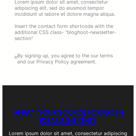
Lorem ipsum dolor sit amet, consectetur
adipiscing elit, sed do eiusmod tempor
incididunt ut labore et dolore magna aliqua.
Insert the contact form shortcode with the
additional CSS class- "bloghoot-newsletter-
section"
By signing up, you agree to the our terms
and our Privacy Policy agreement.
AFRA7 | YOUR SOURCE FOR FRESH
IDEAS & INSIGHTS
Lorem ipsum dolor sit amet, consectetur adipiscing