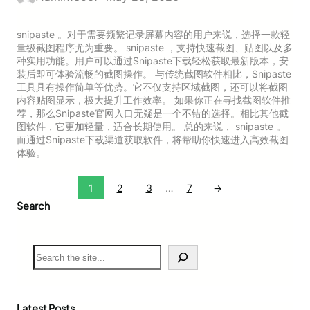
snipaste 。对于需要频繁记录屏幕内容的用户来说，选择一款轻
量级截图程序尤为重要。 snipaste ，支持快速截图、贴图以及多
种实用功能。用户可以通过Snipaste下载轻松获取最新版本，安
装后即可体验流畅的截图操作。 与传统截图软件相比，Snipaste
工具具有操作简单等优势。它不仅支持区域截图，还可以将截图
内容贴图显示，极大提升工作效率。 如果你正在寻找截图软件推
荐，那么Snipaste官网入口无疑是一个不错的选择。相比其他截
图软件，它更加轻量，适合长期使用。 总的来说， snipaste 。
而通过Snipaste下载渠道获取软件，将帮助你快速进入高效截图
体验。
1
2
3
…
7
→
Search
S
e
a
r
c
Latest Posts