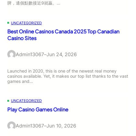
牌，邊個點數接近9就贏。…
UNCATEGORIZED
Best Online Casinos Canada 2025 Top Canadian
Casino Sites
Admin13067
–
Jun 24, 2026
Launched in 2020, this is one of the newest real money
casinos available. Yet, it makes our top list thanks to the vast
games and…
UNCATEGORIZED
Play Casino Games Online
Admin13067
–
Jun 10, 2026