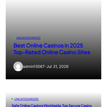
UNCATEGORIZED
Best Online Casinos in 2025
Top-Rated Online Casino Sites
admin13067
–
Jul 31, 2026
UNCATEGORIZED
Safe Online Casinos Worldwide ️ Top Secure Casino