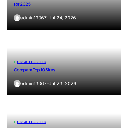
for 2025
admin13067
–
Jul 24, 2026
UNCATEGORIZED
Compare Top 10 Sites
admin13067
–
Jul 23, 2026
UNCATEGORIZED